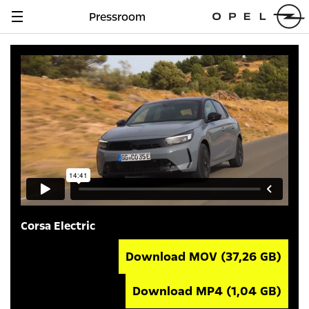
Pressroom
Navigation
anzeigen
Corsa Electric
Download MOV
(37,26 GB)
Download MP4
(1,04 GB)