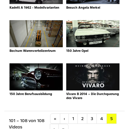
Kadett A 1962 - Modellvarianten
Besuch Angela Merkel
Bochum Warenverteilzentrum
150 Jahre Opel
150 Jahre Berufsausbildung
Vivaro B 2014 – Die Durchquerung
des Vivaro
Anfang
Vorherige
«
‹
1
2
3
4
5
101 – 108 von 108
Videos
Nächste
Letzte