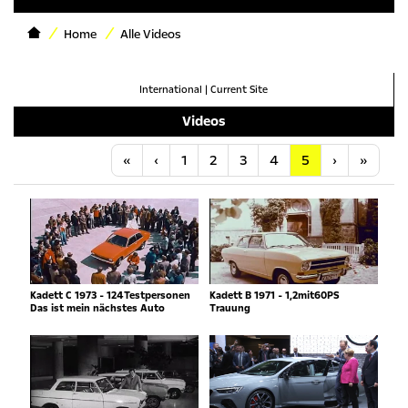
Home
Alle Videos
International
|
Current Site
Videos
Anfang
Vorherige
Nächste
Letzt
«
‹
1
2
3
4
5
›
»
Kadett C 1973 - 124Testpersonen
Kadett B 1971 - 1,2mit60PS
Das ist mein nächstes Auto
Trauung