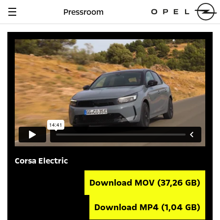
Pressroom
Navigation
anzeigen
Corsa Electric
Download MOV
(37,26 GB)
Download MP4
(1,04 GB)