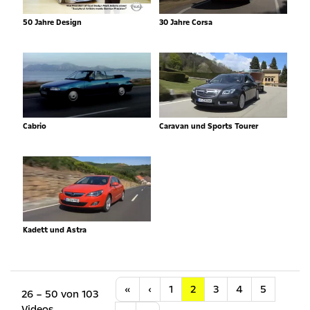
50 Jahre Design
30 Jahre Corsa
Cabrio
Caravan und Sports Tourer
Kadett und Astra
Anfang
Vorherige
«
‹
1
2
3
4
5
26 – 50 von 103
Videos