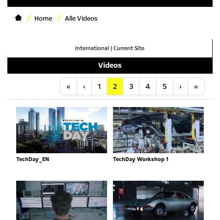
Home
Alle Videos
International
|
Current Site
Videos
Anfang
Vorherige
Nächste
Letzt
«
‹
1
2
3
4
5
›
»
TechDay_EN
TechDay Workshop 1