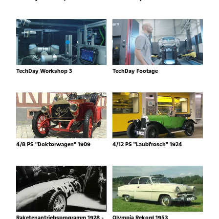
TechDay Workshop 3
TechDay Footage
4/8 PS "Doktorwagen" 1909
4/12 PS "Laubfrosch" 1924
Raketenantriebsprogramm 1928 -
Olympia Rekord 1953