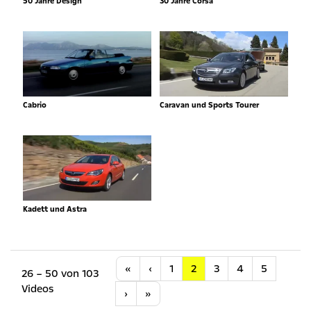
50 Jahre Design
30 Jahre Corsa
Cabrio
Caravan und Sports Tourer
Kadett und Astra
Anfang
Vorherige
«
‹
1
2
3
4
5
26 – 50 von 103
Videos
Nächste
Letzte
›
»