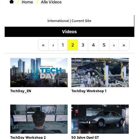
Home
Alle Videos
International
|
Current Site
Videos
Anfang
Vorherige
Nächste
Letzt
«
‹
1
2
3
4
5
›
»
TechDay_EN
TechDay Workshop 1
TechDay Workshop 2
50 Jahre Opel GT