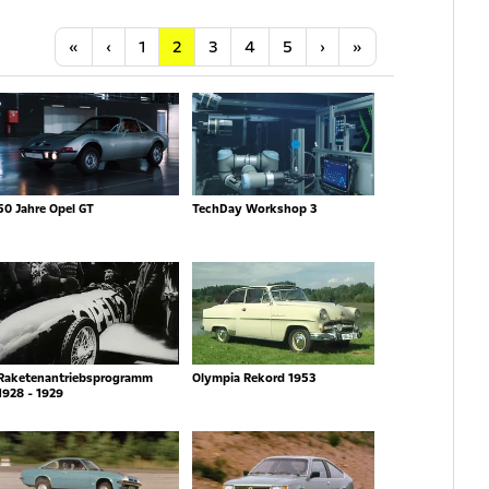
Anfang
Vorherige
Nächste
Letzte
«
‹
1
2
3
4
5
›
»
50 Jahre Opel GT
TechDay Workshop 3
Raketenantriebsprogramm
Olympia Rekord 1953
1928 - 1929