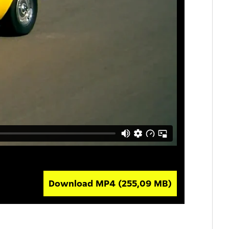
Download MP4
(255,09 MB)