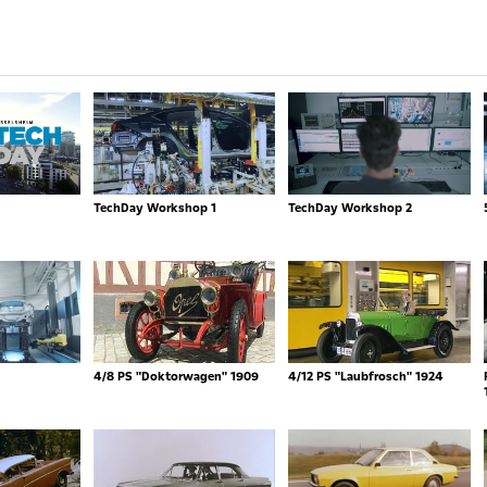
TechDay Workshop 1
TechDay Workshop 2
4/8 PS "Doktorwagen" 1909
4/12 PS "Laubfrosch" 1924