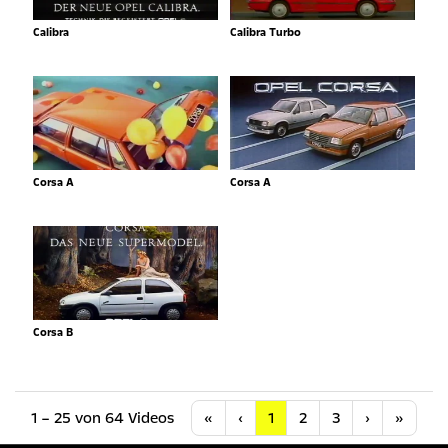
Calibra
Calibra Turbo
Corsa A
Corsa A
Corsa B
Anfang
Vorherige
Nächste
Letzt
1 – 25 von 64 Videos
«
‹
1
2
3
›
»