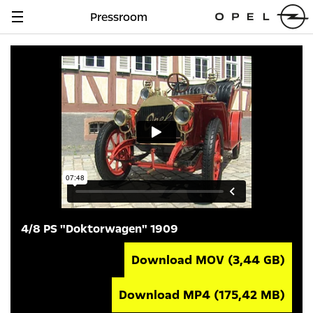
Pressroom
Navigation
anzeigen
4/8 PS "Doktorwagen" 1909
Download MOV
(3,44 GB)
Download MP4
(175,42 MB)