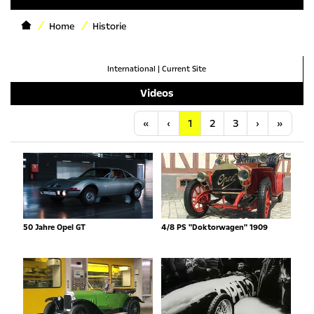
Home
Historie
International
|
Current Site
Videos
Anfang
Vorherige
Nächste
Letzt
«
‹
1
2
3
›
»
50 Jahre Opel GT
4/8 PS "Doktorwagen" 1909