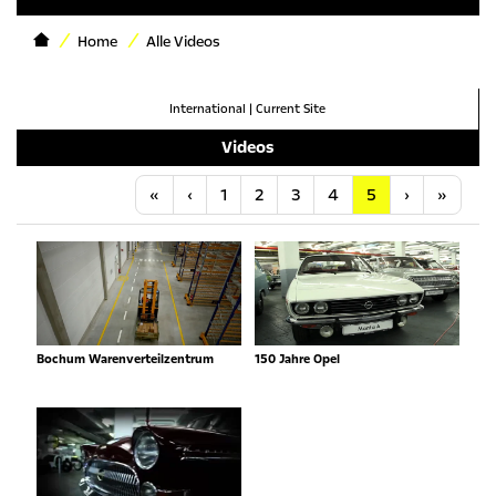
Home
Alle Videos
International
|
Current Site
Videos
Anfang
Vorherige
Nächste
Letzt
«
‹
1
2
3
4
5
›
»
Bochum Warenverteilzentrum
150 Jahre Opel