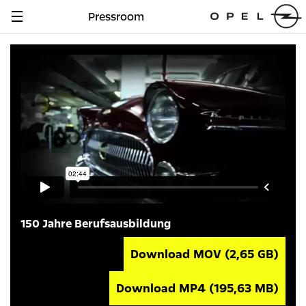
Pressroom
Navigation
anzeigen
150 Jahre Berufsausbildung
Download MOV
(2,65 GB)
Download MP4
(195,63 MB)