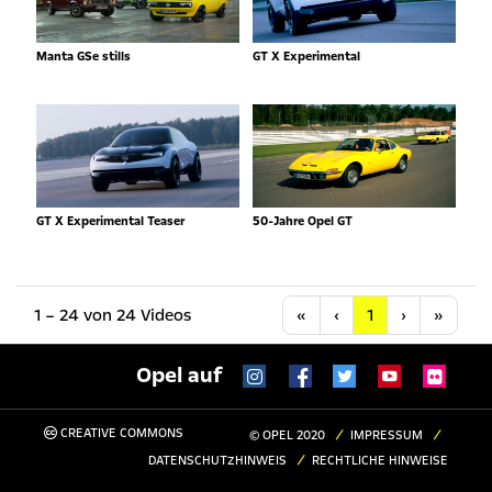
Manta GSe stills
GT X Experimental
GT X Experimental Teaser
50-Jahre Opel GT
Anfang
Vorherige
Nächste
Letzt
1 – 24 von 24 Videos
«
‹
1
›
»
Opel auf
CREATIVE COMMONS
© OPEL 2020
IMPRESSUM
DATENSCHUTZHINWEIS
RECHTLICHE HINWEISE