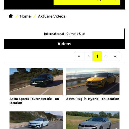
Home
Aktuelle Videos
International
|
Current Site
Videos
Anfang
Vorherige
Nächste
Letzt
«
‹
1
›
»
Astra Sports Tourer Electric - on
Astra Plug-in-Hybrid - on location
location