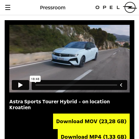
Pressroom
Navigation
anzeigen
Astra Sports Tourer Hybrid - on location
Kroatien
Download MOV
(23,28 GB)
Download MP4
(1,33 GB)