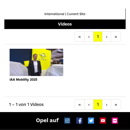
International
|
Current Site
Videos
Anfang
Vorherige
Nächste
Letzt
«
‹
1
›
»
IAA Mobility 2025
Anfang
Vorherige
Nächste
Letzt
1 – 1 von 1 Videos
«
‹
1
›
»
Opel auf