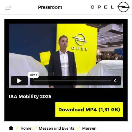
Pressroom
Navigation
anzeigen
IAA Mobility 2025
Download MP4
(1,31 GB)
Home
Messen und Events
Messen