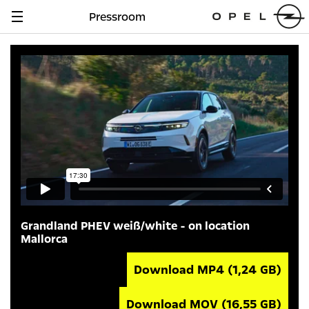
Pressroom
Navigation
anzeigen
Grandland PHEV weiß/white - on location
Mallorca
Download MP4
(1,24 GB)
Download MOV
(16,55 GB)