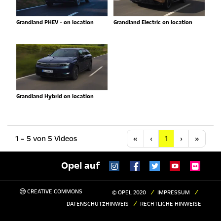
Grandland PHEV - on location
Grandland Electric on location
Grandland Hybrid on location
Anfang
Vorherige
Nächste
Letzt
1 – 5 von 5 Videos
«
‹
1
›
»
Opel auf
CREATIVE COMMONS
© OPEL 2020
IMPRESSUM
DATENSCHUTZHINWEIS
RECHTLICHE HINWEISE