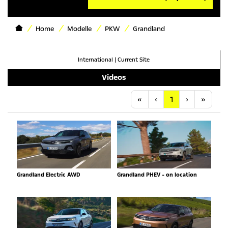
Home
Modelle
PKW
Grandland
International
|
Current Site
Videos
Anfang
Vorherige
Nächste
Letzt
«
‹
1
›
»
Grandland Electric AWD
Grandland PHEV - on location