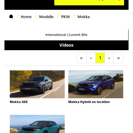
Home
Modelle
PKW
Mokka
International
|
Current Site
Videos
Anfang
Vorherige
Nächste
Letzt
«
‹
1
›
»
Mokka GSE
Mokka Hybrid on location