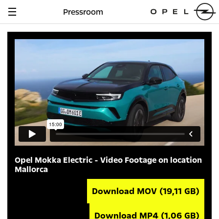
Pressroom
Navigation
anzeigen
Opel Mokka Electric - Video Footage on location
Mallorca
Download MOV
(19,11 GB)
Download MP4
(1,06 GB)