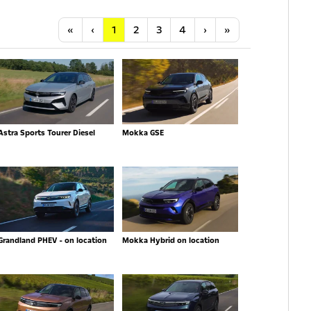
Anfang
Vorherige
Nächste
Letzte
«
‹
1
2
3
4
›
»
Astra Sports Tourer Diesel
Mokka GSE
Grandland PHEV - on location
Mokka Hybrid on location