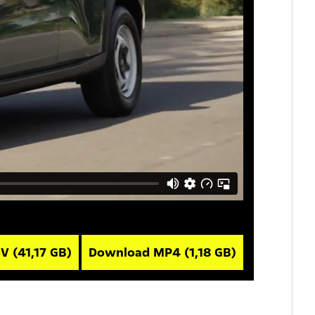
OV
(41,17 GB)
Download MP4
(1,18 GB)