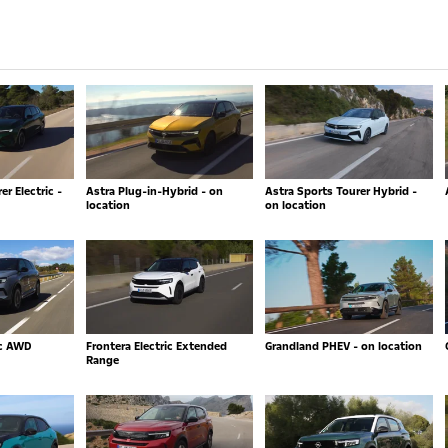
r Electric -
Astra Plug-in-Hybrid - on
Astra Sports Tourer Hybrid -
location
on location
ic AWD
Frontera Electric Extended
Grandland PHEV - on location
Range