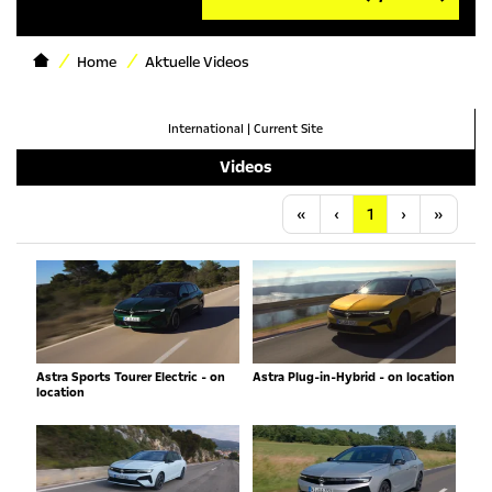
Home
Aktuelle Videos
International
|
Current Site
Videos
Anfang
Vorherige
Nächste
Letzt
«
‹
1
›
»
Astra Sports Tourer Electric - on
Astra Plug-in-Hybrid - on location
location