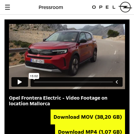
Pressroom
Navigation
anzeigen
Opel Frontera Electric - Video Footage on
location Mallorca
Download MOV
(38,20 GB)
Download MP4
(1,07 GB)