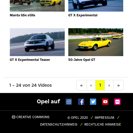
Manta GSe stills
GT X Experimental
GT X Experimental Teaser
50-Jahre Opel GT
Anfang
Vorherige
Nächste
Letzt
1 – 24 von 24 Videos
«
‹
1
›
»
Opel auf
CREATIVE COMMONS
© OPEL 2020
IMPRESSUM
DATENSCHUTZHINWEIS
RECHTLICHE HINWEISE