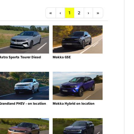
Anfang
Vorherige
Nächste
Letzte
«
‹
1
2
›
»
Astra Sports Tourer Diesel
Mokka GSE
Grandland PHEV - on location
Mokka Hybrid on location