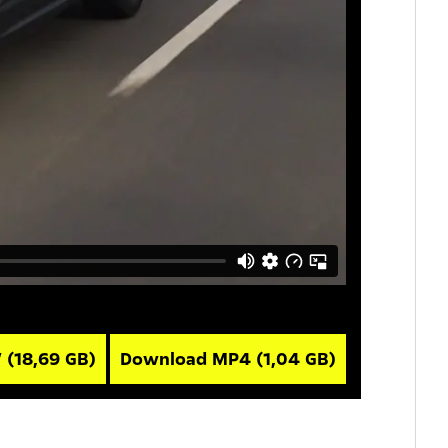
V
(18,69 GB)
Download MP4
(1,04 GB)