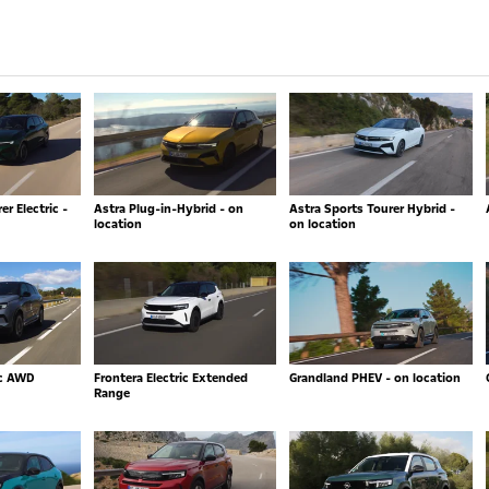
r Electric -
Astra Plug-in-Hybrid - on
Astra Sports Tourer Hybrid -
location
on location
ic AWD
Frontera Electric Extended
Grandland PHEV - on location
Range