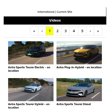
International
|
Current Site
Videos
Anfang
Vorherige
Nächste
Letzt
«
‹
1
2
3
4
5
›
»
Astra Sports Tourer Electric - on
Astra Plug-in-Hybrid - on location
location
Astra Sports Tourer Hybrid - on
Astra Sports Tourer Diesel
location