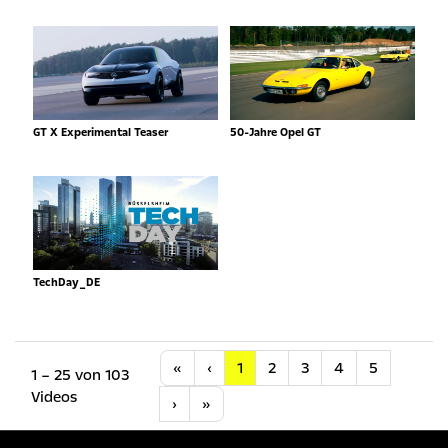
GT X Experimental Teaser
50-Jahre Opel GT
TechDay_DE
Anfang
Vorherige
«
‹
1
2
3
4
5
1 – 25 von 103
Videos
Nächste
Letzte
›
»