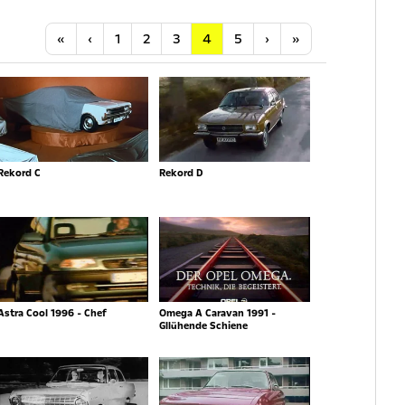
Anfang
Vorherige
Nächste
Letzte
«
‹
1
2
3
4
5
›
»
Rekord C
Rekord D
Astra Cool 1996 - Chef
Omega A Caravan 1991 -
Gllühende Schiene