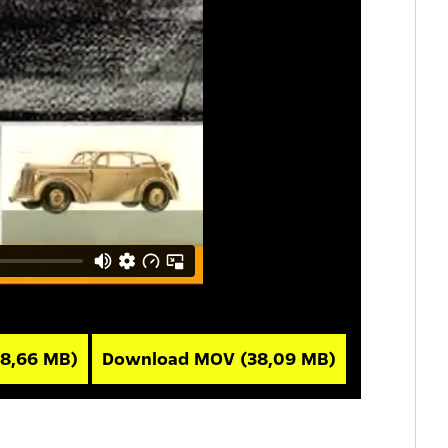
8,66 MB)
Download MOV
(38,09 MB)