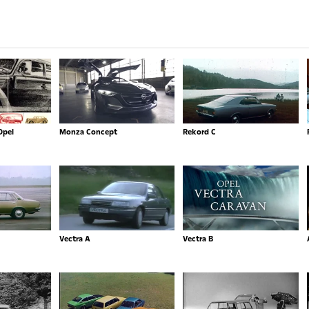
Opel
Monza Concept
Rekord C
Vectra A
Vectra B