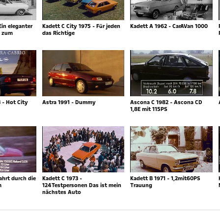
Ein eleganter
Kadett C City 1975 - Für jeden
Kadett A 1962 - CarAVan 1000
t zum
das Richtige
 - Hot City
Astra 1991 - Dummy
Ascona C 1982 - Ascona CD
1,8E mit 115PS
ahrt durch die
Kadett C 1973 -
Kadett B 1971 - 1,2mit60PS
m
124Testpersonen Das ist mein
Trauung
nächstes Auto