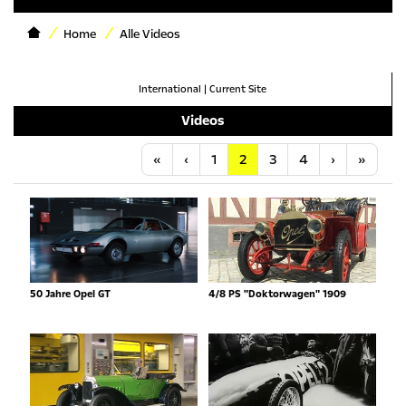
Home
Alle Videos
International
|
Current Site
Videos
Anfang
Vorherige
Nächste
Letzt
«
‹
1
2
3
4
›
»
50 Jahre Opel GT
4/8 PS "Doktorwagen" 1909