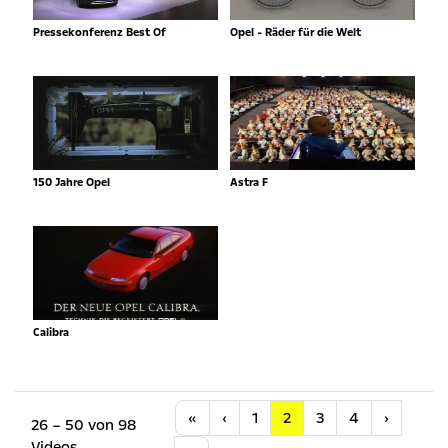
Pressekonferenz Best Of
Opel - Räder für die Welt
150 Jahre Opel
Astra F
Calibra
Anfang
Vorherige
Nächste
«
‹
1
2
3
4
›
26 – 50 von 98
Videos