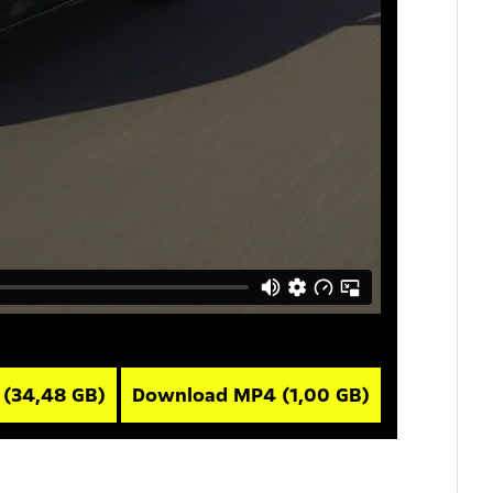
V
(34,48 GB)
Download MP4
(1,00 GB)