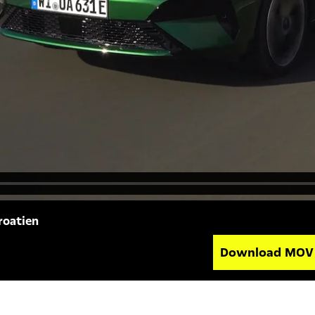
roatien
Download MO