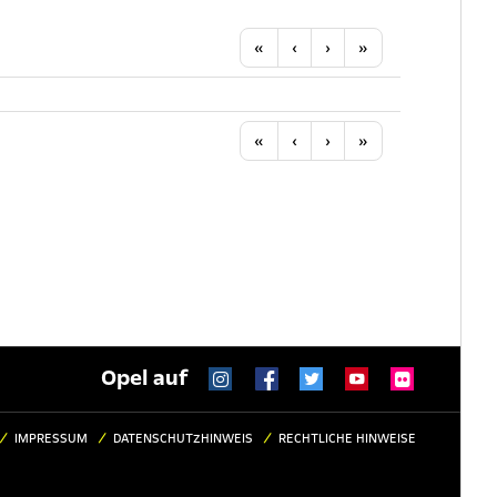
Anfang
Vorherige
Nächste
Letzte
«
‹
›
»
Anfang
Vorherige
Nächste
Letzte
«
‹
›
»
Opel auf
IMPRESSUM
DATENSCHUTZHINWEIS
RECHTLICHE HINWEISE