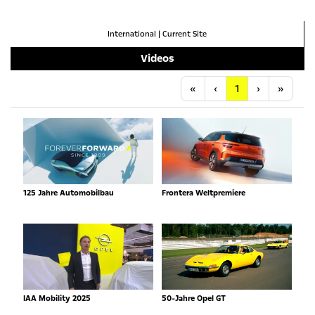
International
|
Current Site
Videos
Anfang
Vorherige
Nächste
Letzt
«
‹
1
›
»
125 Jahre Automobilbau
Frontera Weltpremiere
IAA Mobility 2025
50-Jahre Opel GT