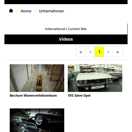
Home
Unternehmen
International
|
Current Site
Videos
Anfang
Vorherige
Nächste
Letzt
«
‹
1
›
»
Bochum Warenverteilzentrum
150 Jahre Opel