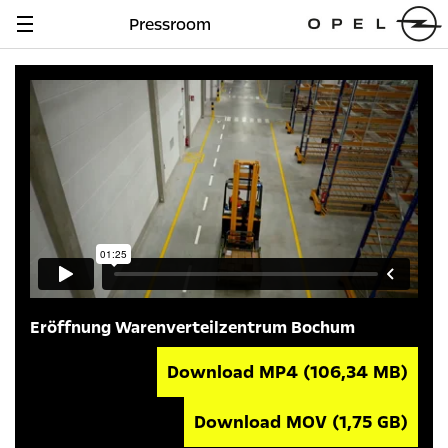
Pressroom
Navigation
anzeigen
Eröffnung Warenverteilzentrum Bochum
Download MP4
(106,34 MB)
Download MOV
(1,75 GB)